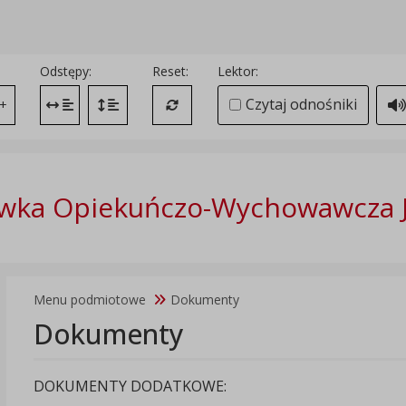
Odstępy:
Reset:
Lektor:
Czytaj odnośniki
+
Zmień odstęp między literami
Zmień interlinię i margines między paragrafami
Przywróć ustawienia domyślne
wka Opiekuńczo-Wychowawcza 
Menu podmiotowe
Dokumenty
Dokumenty
DOKUMENTY DODATKOWE: