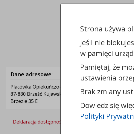
Strona używa pl
Jeśli nie blokuje
w pamięci urząd
Pamiętaj, że mo
Dane adresowe:
ustawienia prze
Placówka Opiekuńczo-Wychowawcza Jaś
Brak zmiany ust
87-880 Brześć Kujawski
Brzezie 35 E
Dowiedz się wię
Polityki Prywatn
Deklaracja dostępności
Polityka prywatności