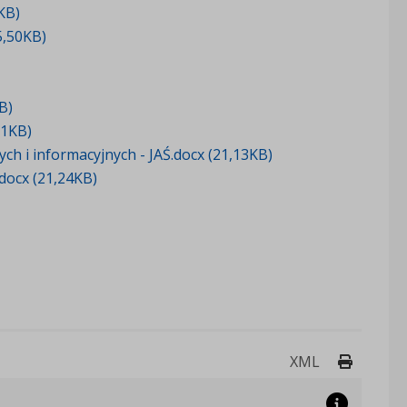
KB)
5,50KB)
B)
11KB)
h i informacyjnych - JAŚ.docx (21,13KB)
docx (21,24KB)
Drukuj 
XML