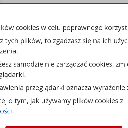
Załączniki
ików cookies w celu poprawnego korzysta
Rejestr zmian
sz tych plików, to zgadzasz się na ich uży
zenia.
żesz samodzielnie zarządzać cookies, zmi
Kontakt:
glądarki.
tel.:
+48542526892
awienia przeglądarki oznacza wyrażenie 
e-mail:
wpowbrzezie@powiat.wloclawski.pl
cej o tym, jak używamy plików cookies z
ości
.