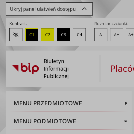
Ukryj panel ułatwień dostępu
Kontrast:
Rozmiar czcionki:
C1
C2
C3
C4
A
A+
A+
Zmień kontrast na domyślny
Biuletyn
Placó
Informacji
Publicznej
MENU PRZEDMIOTOWE
MENU PODMIOTOWE