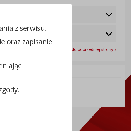
nia z serwisu.
cie oraz zapisanie
Powrót do poprzedniej strony »
eniając
Informacje dodatkowe:
NIP: 8881050455
zgody.
REGON: 000866840