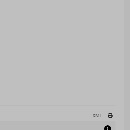
Drukuj 
XML