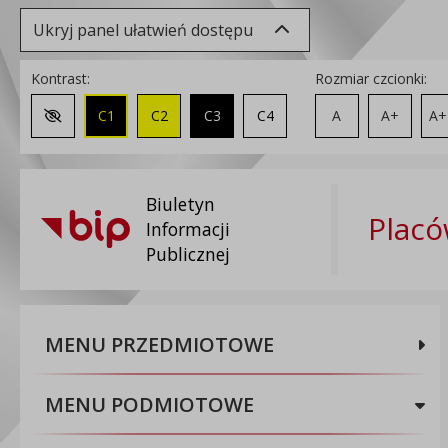
Ukryj panel ułatwień dostępu
Kontrast:
Rozmiar czcionki:
C1
C2
C3
C4
A
A+
A+
Zmień kontrast na domyślny
Biuletyn
Placó
Informacji
Publicznej
MENU PRZEDMIOTOWE
MENU PODMIOTOWE