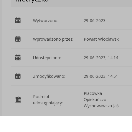
Wytworzono:
29-06-2023
Wprowadzono przez:
Powiat Włocławski
Udostępniono:
29-06-2023, 14:14
Zmodyfikowano:
29-06-2023, 14:51
Placówka
Podmiot
Opiekuńczo-
udostępniający:
Wychowawcza Jaś
Załączniki