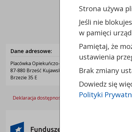
Strona używa pl
Jeśli nie blokuje
w pamięci urząd
Pamiętaj, że mo
Dane adresowe:
ustawienia prze
Placówka Opiekuńczo-Wychowawcza Jaś
Brak zmiany ust
87-880 Brześć Kujawski
Brzezie 35 E
Dowiedz się wię
Polityki Prywatn
Deklaracja dostępności
Polityka prywatności