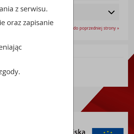
nia z serwisu.
cie oraz zapisanie
Powrót do poprzedniej strony »
eniając
Informacje dodatkowe:
NIP: 8881050455
zgody.
REGON: 000866840