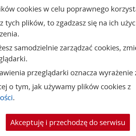
ików cookies w celu poprawnego korzysta
Rejestr zmian
sz tych plików, to zgadzasz się na ich uży
zenia.
żesz samodzielnie zarządzać cookies, zmi
Kontakt:
glądarki.
tel.:
+48542526892
awienia przeglądarki oznacza wyrażenie 
e-mail:
wpowbrzezie@powiat.wloclawski.pl
cej o tym, jak używamy plików cookies z
ości
.
Akceptuję i przechodzę do serwisu