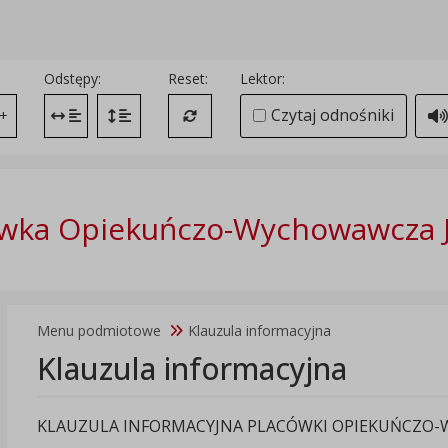
Odstępy:
Reset:
Lektor:
Czytaj odnośniki
+
Zmień odstęp między literami
Zmień interlinię i margines między paragrafami
Przywróć ustawienia domyślne
wka Opiekuńczo-Wychowawcza 
Menu podmiotowe
Klauzula informacyjna
Klauzula informacyjna
KLAUZULA INFORMACYJNA PLACÓWKI OPIEKUŃCZO-W